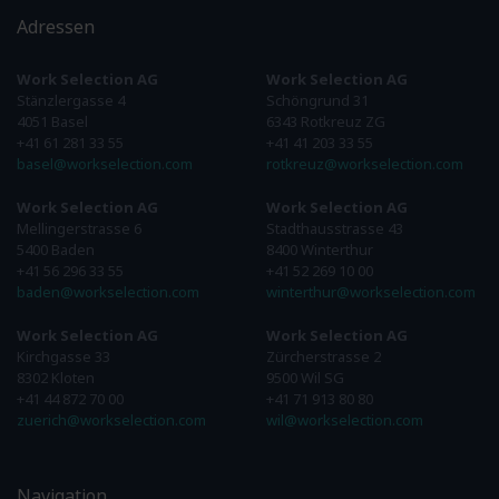
Adressen
Work Selection AG
Work Selection AG
Stänzlergasse 4
Schöngrund 31
4051 Basel
6343 Rotkreuz ZG
+41 61 281 33 55
+41 41 203 33 55
basel@workselection.com
rotkreuz@workselection.com
Work Selection AG
Work Selection AG
Mellingerstrasse 6
Stadthausstrasse 43
5400 Baden
8400 Winterthur
+41 56 296 33 55
+41 52 269 10 00
baden@workselection.com
winterthur@workselection.com
Work Selection AG
Work Selection AG
Kirchgasse 33
Zürcherstrasse 2
8302 Kloten
9500 Wil SG
+41 44 872 70 00
+41 71 913 80 80
zuerich@workselection.com
wil@workselection.com
Navigation