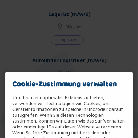
Lagerist (m/w/d)
Mägenwil
Temp & Fest
Allrounder Logistiker (m/w/d)
Mägenwil
Cookie-Zustimmung verwalten
Temp & Fest
Um Ihnen ein optimales Erlebnis zu bieten,
verwenden wir Technologien wie Cookies, um
Allrounder Gartenbau (m/w/d)
Geräteinformationen zu speichern und/oder darauf
zuzugreifen. Wenn Sie diesen Technologien
Arbon
zustimmen, können wir Daten wie das Surfverhalten
oder eindeutige IDs auf dieser Website verarbeiten.
Wenn Sie Ihre Zustimmung nicht erteilen oder
Temp & Fest