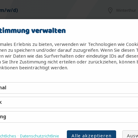
(m/w/d)
Winterthur
timmung verwalten
m/w/d)
Winterthur
males Erlebnis zu bieten, verwenden wir Technologien wie Cook
en zu speichern und/oder darauf zuzugreifen. Wenn Sie diesen 
 wir Daten wie das Surfverhalten oder eindeutige IDs auf diese
 Sie Ihre Zustimmung nicht erteilen oder zurückziehen, können
Uster
ktionen beeinträchtigt werden.
nal
Winterthur
k
 (m/w/d)
Winterthur
ing
Alle akzeptieren
Ausw
htliches
Datenschutzrichtlinie