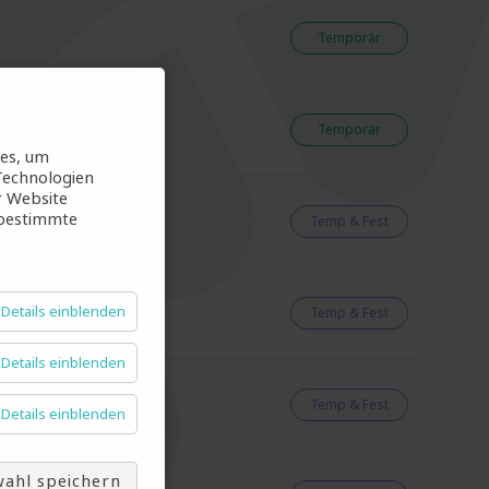
Temporär
Temporär
ies, um
Technologien
r Website
 bestimmte
Temp & Fest
Details einblenden
Temp & Fest
Details einblenden
Temp & Fest
Details einblenden
ahl speichern