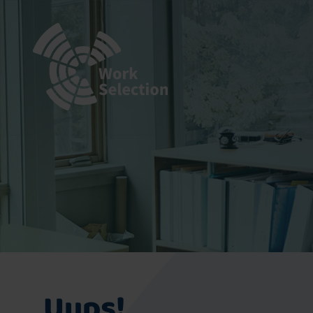
Uups!