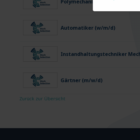
Polymechaniker (w/m/d)
Automatiker (w/m/d)
Instandhaltungstechniker Mec
Gärtner (m/w/d)
Zurück zur Übersicht