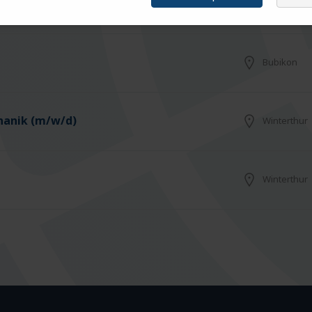
Bubikon
Bubikon
hanik (m/w/d)
Winterthur
Winterthur