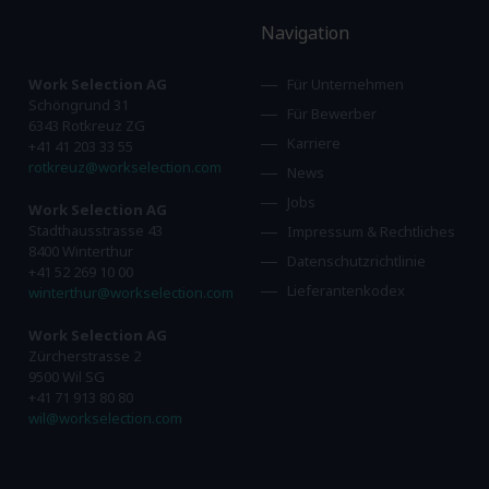
Navigation
Work Selection AG
Für Unternehmen
Schöngrund 31
Für Bewerber
6343 Rotkreuz ZG
Karriere
+41 41 203 33 55
rotkreuz@workselection.com
News
Jobs
Work Selection AG
Stadthausstrasse 43
Impressum & Rechtliches
8400 Winterthur
Datenschutzrichtlinie
+41 52 269 10 00
Lieferantenkodex
winterthur@workselection.com
Work Selection AG
Zürcherstrasse 2
9500 Wil SG
+41 71 913 80 80
wil@workselection.com