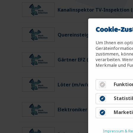
Kanalinspektor TV-Inspektion 
Cookie-Zus
Quereinsteiger Kanaltechnik (
Um Ihnen ein opti
Geräteinformation
zustimmen, können
verarbeiten. Wenn
Gärtner EFZ (m/w/d)
Merkmale und Fun
Funktio
Löter (m/w/d)
Statisti
Elektroniker EFZ Lehrabgänger
Market
Impressum & Rec