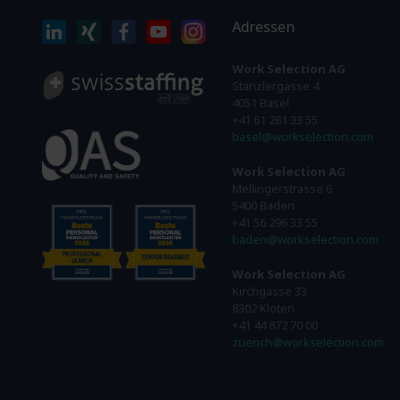
Adressen
Work Selection AG
Stänzlergasse 4
4051 Basel
+41 61 281 33 55
basel@workselection.com
Work Selection AG
Mellingerstrasse 6
5400 Baden
+41 56 296 33 55
baden@workselection.com
Work Selection AG
Kirchgasse 33
8302 Kloten
+41 44 872 70 00
zuerich@workselection.com