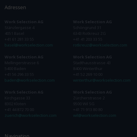
Adressen
Work Selection AG
Work Selection AG
Stänzlergasse 4
Schöngrund 31
4051 Basel
6343 Rotkreuz ZG
+41 61 281 33 55
+41 41 203 33 55
basel@workselection.com
rotkreuz@workselection.com
Work Selection AG
Work Selection AG
Mellingerstrasse 6
Stadthausstrasse 43
5400 Baden
8400 Winterthur
+41 56 296 33 55
+41 52 269 10 00
baden@workselection.com
winterthur@workselection.com
Work Selection AG
Work Selection AG
Kirchgasse 33
Zürcherstrasse 2
8302 Kloten
9500 Wil SG
+41 44 872 70 00
+41 71 913 80 80
zuerich@workselection.com
wil@workselection.com
Navigation