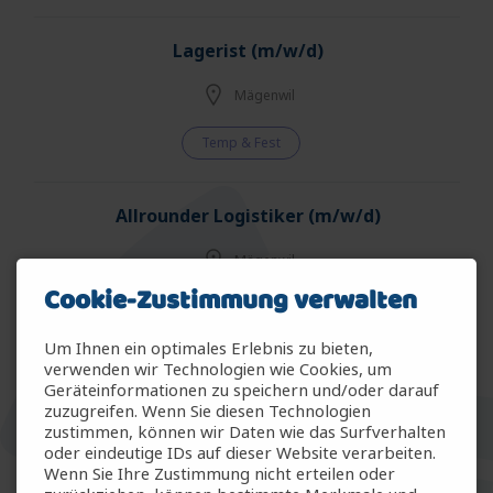
Lagerist (m/w/d)
Mägenwil
Temp & Fest
Allrounder Logistiker (m/w/d)
Mägenwil
Cookie-Zustimmung verwalten
Temp & Fest
Um Ihnen ein optimales Erlebnis zu bieten,
verwenden wir Technologien wie Cookies, um
Allrounder Gartenbau (m/w/d)
Geräteinformationen zu speichern und/oder darauf
zuzugreifen. Wenn Sie diesen Technologien
Arbon
zustimmen, können wir Daten wie das Surfverhalten
oder eindeutige IDs auf dieser Website verarbeiten.
Wenn Sie Ihre Zustimmung nicht erteilen oder
Temp & Fest