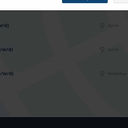
Basel
w/d)
Zürich
m/w/d)
Zürich
m/w/d)
Winterthur