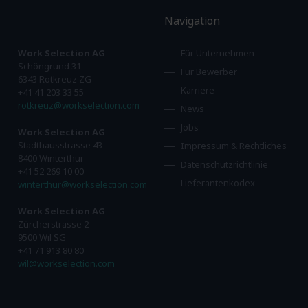
Navigation
Work Selection AG
Für Unternehmen
Schöngrund 31
Für Bewerber
6343 Rotkreuz ZG
Karriere
+41 41 203 33 55
rotkreuz@workselection.com
News
Jobs
Work Selection AG
Stadthausstrasse 43
Impressum & Rechtliches
8400 Winterthur
Datenschutzrichtlinie
+41 52 269 10 00
Lieferantenkodex
winterthur@workselection.com
Work Selection AG
Zürcherstrasse 2
9500 Wil SG
+41 71 913 80 80
wil@workselection.com