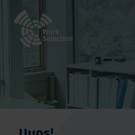
Uups!