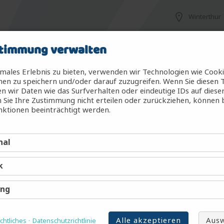
Winterthur
timmung verwalten
steme - MedTech (m/w/d)
Rotkreuz
males Erlebnis zu bieten, verwenden wir Technologien wie Cook
en zu speichern und/oder darauf zuzugreifen. Wenn Sie diesen 
 wir Daten wie das Surfverhalten oder eindeutige IDs auf diese
 Sie Ihre Zustimmung nicht erteilen oder zurückziehen, können
Liestal
ktionen beeinträchtigt werden.
nal
 (m/w/d)
Winterthur
k
Winterthur
ing
Alle akzeptieren
Ausw
o Nonmalignant Hematology Research
htliches
Datenschutzrichtlinie