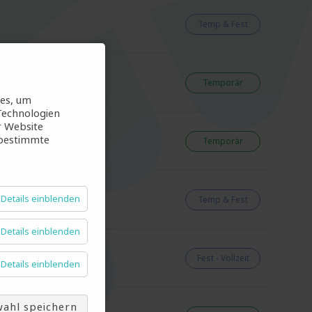
Temp & Fest
Temporär
ies, um
Technologien
r Website
 bestimmte
Temporär
Details einblenden
Temp & Fest
Details einblenden
Fest - Vollzeit
Details einblenden
ahl speichern