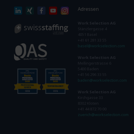
Adressen
Work Selection AG
Stänzlergasse 4
4051 Basel
+41 61 281 33 55
basel@workselection.com
Work Selection AG
Mellingerstrasse 6
5400 Baden
+41 56 296 33 55
baden@workselection.com
Work Selection AG
Kirchgasse 33
8302 Kloten
+41 44 872 70 00
zuerich@workselection.com