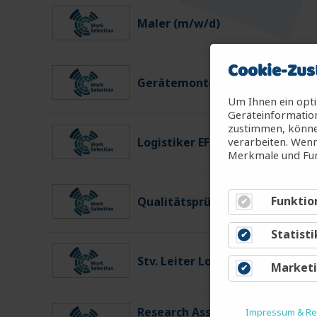
Maler (m/w/d)
Cookie-Zus
Gerätemonteur für Diagnosesy
Um Ihnen ein opti
Geräteinformation
zustimmen, können
verarbeiten. Wenn
Logistiker EFZ (m/w/d)
Merkmale und Fun
Funktio
Qualitätsprüfer Wareneingang
Statisti
Stv. Leiter Logistik Ost (m/w/d)
Market
Research Associate for in viv
Impressum & Rec