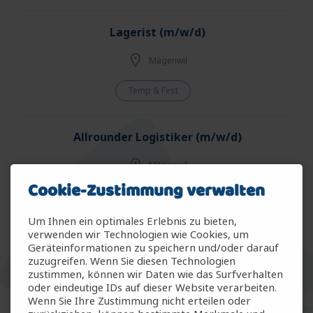
Lagerist (m/w/d)
Mägenwil
Temp & Fest
Allrounder Logistiker (m/w/d)
Mägenwil
Cookie-Zustimmung verwalten
Temp & Fest
Um Ihnen ein optimales Erlebnis zu bieten,
verwenden wir Technologien wie Cookies, um
Allrounder Gartenbau (m/w/d)
Geräteinformationen zu speichern und/oder darauf
zuzugreifen. Wenn Sie diesen Technologien
Arbon
zustimmen, können wir Daten wie das Surfverhalten
oder eindeutige IDs auf dieser Website verarbeiten.
Wenn Sie Ihre Zustimmung nicht erteilen oder
Temp & Fest