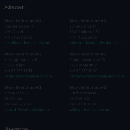
Adressen
Work Selection AG
Work Selection AG
Stänzlergasse 4
Schöngrund 31
4051 Basel
6343 Rotkreuz ZG
+41 61 281 33 55
+41 41 203 33 55
basel@workselection.com
rotkreuz@workselection.com
Work Selection AG
Work Selection AG
Mellingerstrasse 6
Stadthausstrasse 43
5400 Baden
8400 Winterthur
+41 56 296 33 55
+41 52 269 10 00
baden@workselection.com
winterthur@workselection.com
Work Selection AG
Work Selection AG
Kirchgasse 33
Zürcherstrasse 2
8302 Kloten
9500 Wil SG
+41 44 872 70 00
+41 71 913 80 80
zuerich@workselection.com
wil@workselection.com
Navigation