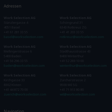
Adressen
Work Selection AG
Work Selection AG
Stänzlergasse 4
Schöngrund 31
4051 Basel
6343 Rotkreuz ZG
+41 61 281 33 55
+41 41 203 33 55
basel@workselection.com
rotkreuz@workselection.com
Work Selection AG
Work Selection AG
Mellingerstrasse 6
Stadthausstrasse 43
5400 Baden
8400 Winterthur
+41 56 296 33 55
+41 52 269 10 00
baden@workselection.com
winterthur@workselection.com
Work Selection AG
Work Selection AG
Kirchgasse 33
Zürcherstrasse 2
8302 Kloten
9500 Wil SG
+41 44 872 70 00
+41 71 913 80 80
zuerich@workselection.com
wil@workselection.com
Navigation