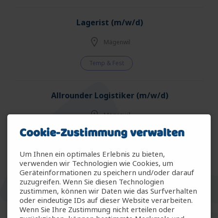
Lagerist (m/w/d)
Mägenwil
Temp & Fest
Allrounder Logistiker (m/w/d)
Mägenwil
Cookie-Zustimmung verwalten
Temp & Fest
Um Ihnen ein optimales Erlebnis zu bieten,
verwenden wir Technologien wie Cookies, um
Allrounder Gartenbau (m/w/d)
Geräteinformationen zu speichern und/oder darauf
zuzugreifen. Wenn Sie diesen Technologien
Arbon
zustimmen, können wir Daten wie das Surfverhalten
oder eindeutige IDs auf dieser Website verarbeiten.
Wenn Sie Ihre Zustimmung nicht erteilen oder
Temp & Fest