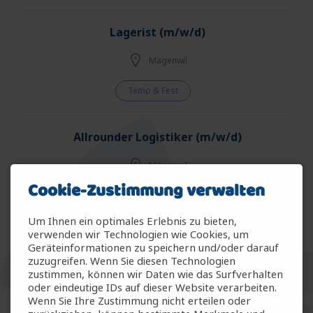
Lagerist (m/w/d)
Mägenwil
Temp & Fest
Allrounder Logistiker (m/w/d)
Mägenwil
Cookie-Zustimmung verwalten
Temp & Fest
Um Ihnen ein optimales Erlebnis zu bieten,
verwenden wir Technologien wie Cookies, um
Allrounder Gartenbau (m/w/d)
Geräteinformationen zu speichern und/oder darauf
zuzugreifen. Wenn Sie diesen Technologien
Arbon
zustimmen, können wir Daten wie das Surfverhalten
oder eindeutige IDs auf dieser Website verarbeiten.
Wenn Sie Ihre Zustimmung nicht erteilen oder
Temp & Fest