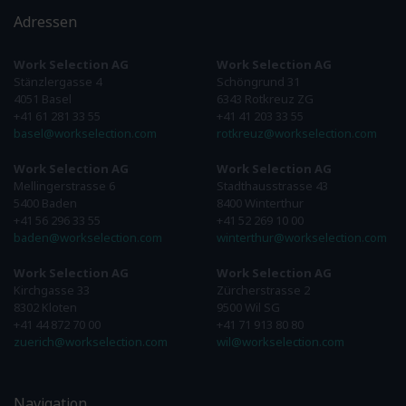
Adressen
Work Selection AG
Work Selection AG
Stänzlergasse 4
Schöngrund 31
4051 Basel
6343 Rotkreuz ZG
+41 61 281 33 55
+41 41 203 33 55
basel@workselection.com
rotkreuz@workselection.com
Work Selection AG
Work Selection AG
Mellingerstrasse 6
Stadthausstrasse 43
5400 Baden
8400 Winterthur
+41 56 296 33 55
+41 52 269 10 00
baden@workselection.com
winterthur@workselection.com
Work Selection AG
Work Selection AG
Kirchgasse 33
Zürcherstrasse 2
8302 Kloten
9500 Wil SG
+41 44 872 70 00
+41 71 913 80 80
zuerich@workselection.com
wil@workselection.com
Navigation