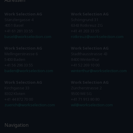
Adressen
Work Selection AG
Work Selection AG
Stänzlergasse 4
Schöngrund 31
4051 Basel
6343 Rotkreuz ZG
+41 61 281 33 55
+41 41 203 33 55
basel@workselection.com
rotkreuz@workselection.com
Work Selection AG
Work Selection AG
Mellingerstrasse 6
Stadthausstrasse 43
5400 Baden
8400 Winterthur
+41 56 296 33 55
+41 52 269 10 00
baden@workselection.com
winterthur@workselection.com
Work Selection AG
Work Selection AG
Kirchgasse 33
Zürcherstrasse 2
8302 Kloten
9500 Wil SG
+41 44 872 70 00
+41 71 913 80 80
zuerich@workselection.com
wil@workselection.com
Navigation