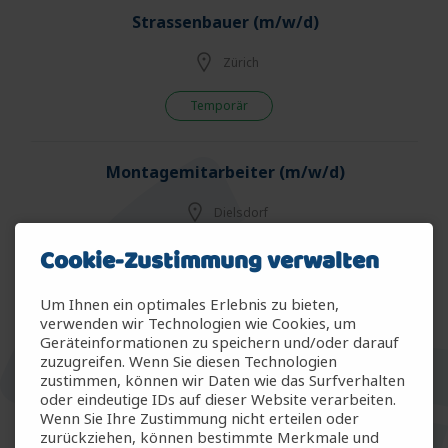
Strassenbauer (m/w/d)
Zürich
Temporär
Montagemitarbeiter (m/w/d)
Dielsdorf
Cookie-Zustimmung verwalten
Temp & Fest
Um Ihnen ein optimales Erlebnis zu bieten,
Sachbearbeiter Kundendienst (m/w/d)
verwenden wir Technologien wie Cookies, um
Geräteinformationen zu speichern und/oder darauf
zuzugreifen. Wenn Sie diesen Technologien
Zürich
zustimmen, können wir Daten wie das Surfverhalten
oder eindeutige IDs auf dieser Website verarbeiten.
Fest - Vollzeit
Wenn Sie Ihre Zustimmung nicht erteilen oder
zurückziehen, können bestimmte Merkmale und