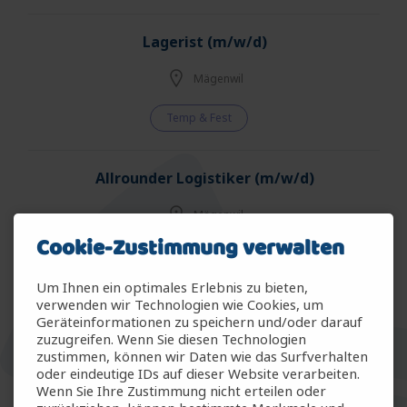
Lagerist (m/w/d)
Mägenwil
Temp & Fest
Allrounder Logistiker (m/w/d)
Mägenwil
Cookie-Zustimmung verwalten
Temp & Fest
Um Ihnen ein optimales Erlebnis zu bieten,
verwenden wir Technologien wie Cookies, um
Allrounder Gartenbau (m/w/d)
Geräteinformationen zu speichern und/oder darauf
zuzugreifen. Wenn Sie diesen Technologien
Arbon
zustimmen, können wir Daten wie das Surfverhalten
oder eindeutige IDs auf dieser Website verarbeiten.
Wenn Sie Ihre Zustimmung nicht erteilen oder
Temp & Fest