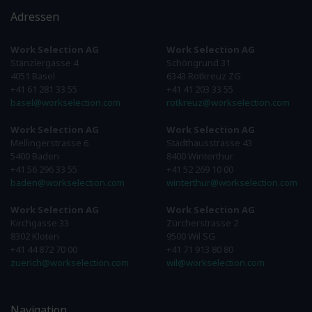
Adressen
Work Selection AG
Work Selection AG
Stänzlergasse 4
Schöngrund 31
4051 Basel
6343 Rotkreuz ZG
+41 61 281 33 55
+41 41 203 33 55
basel@workselection.com
rotkreuz@workselection.com
Work Selection AG
Work Selection AG
Mellingerstrasse 6
Stadthausstrasse 43
5400 Baden
8400 Winterthur
+41 56 296 33 55
+41 52 269 10 00
baden@workselection.com
winterthur@workselection.com
Work Selection AG
Work Selection AG
Kirchgasse 33
Zürcherstrasse 2
8302 Kloten
9500 Wil SG
+41 44 872 70 00
+41 71 913 80 80
zuerich@workselection.com
wil@workselection.com
Navigation