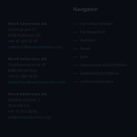
Navigation
Work Selection AG
Für Unternehmen
Schöngrund 31
Für Bewerber
6343 Rotkreuz ZG
Karriere
+41 41 203 33 55
rotkreuz@workselection.com
News
Jobs
Work Selection AG
Stadthausstrasse 43
Impressum & Rechtliches
8400 Winterthur
Datenschutzrichtlinie
+41 52 269 10 00
Lieferantenkodex
winterthur@workselection.com
Work Selection AG
Zürcherstrasse 2
9500 Wil SG
+41 71 913 80 80
wil@workselection.com