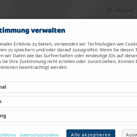
Mägenwil
timmung verwalten
Mägenwil
males Erlebnis zu bieten, verwenden wir Technologien wie Cook
en zu speichern und/oder darauf zuzugreifen. Wenn Sie diesen 
 wir Daten wie das Surfverhalten oder eindeutige IDs auf diese
 Sie Ihre Zustimmung nicht erteilen oder zurückziehen, können
g (m/w/d)
Mägenwil
ktionen beeinträchtigt werden.
nal
Mägenwil
k
Mägenwil
ing
Alle akzeptieren
Ausw
htliches
Datenschutzrichtlinie