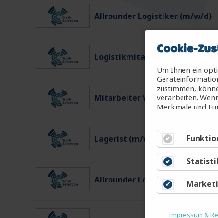
Allrounder Logistiker (m/w/d)
Cookie-Zus
Logistikmitarbeiter (m/w/d)
Um Ihnen ein opti
Geräteinformation
zustimmen, können
verarbeiten. Wenn
Mitarbeiter Warenein-/ausgan
Merkmale und Fun
Funktio
Lagerist (m/w/d)
Statisti
Allrounder Logistiker (m/w/d)
Market
Impressum & Rec