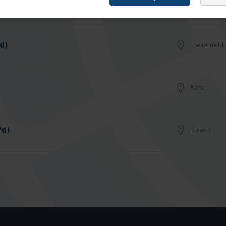
Arbon
d)
Frauenfeld
Rafz
/d)
Bülach