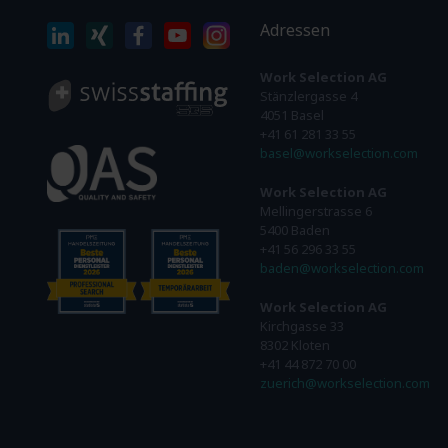
Adressen
Work Selection AG
Stänzlergasse 4
4051 Basel
+41 61 281 33 55
basel@workselection.com
Work Selection AG
Mellingerstrasse 6
5400 Baden
+41 56 296 33 55
baden@workselection.com
Work Selection AG
Kirchgasse 33
8302 Kloten
+41 44 872 70 00
zuerich@workselection.com