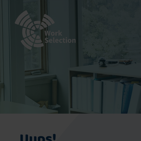
Uups!