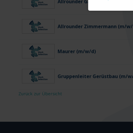
Allrounder Gartenbau (m/w/d)
Allrounder Zimmermann (m/w/
Maurer (m/w/d)
Gruppenleiter Gerüstbau (m/w
Zurück zur Übersicht