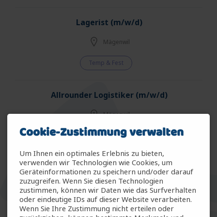
Lagerist (m/w/d)
Mägenwil
Temp & Fest
Allrounder Logistiker (m/w/d)
Mägenwil
Cookie-Zustimmung verwalten
Temp & Fest
Um Ihnen ein optimales Erlebnis zu bieten,
verwenden wir Technologien wie Cookies, um
Allrounder Gartenbau (m/w/d)
Geräteinformationen zu speichern und/oder darauf
zuzugreifen. Wenn Sie diesen Technologien
Arbon
zustimmen, können wir Daten wie das Surfverhalten
oder eindeutige IDs auf dieser Website verarbeiten.
Wenn Sie Ihre Zustimmung nicht erteilen oder
Temp & Fest