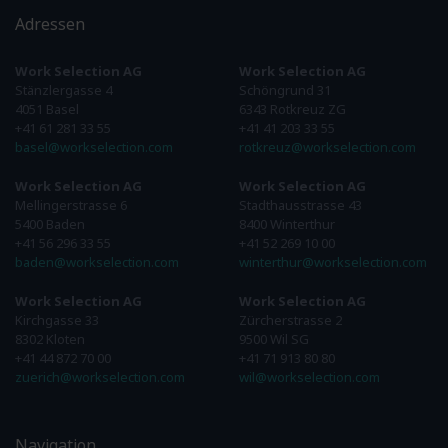
Adressen
Work Selection AG
Work Selection AG
Stänzlergasse 4
Schöngrund 31
4051 Basel
6343 Rotkreuz ZG
+41 61 281 33 55
+41 41 203 33 55
basel@workselection.com
rotkreuz@workselection.com
Work Selection AG
Work Selection AG
Mellingerstrasse 6
Stadthausstrasse 43
5400 Baden
8400 Winterthur
+41 56 296 33 55
+41 52 269 10 00
baden@workselection.com
winterthur@workselection.com
Work Selection AG
Work Selection AG
Kirchgasse 33
Zürcherstrasse 2
8302 Kloten
9500 Wil SG
+41 44 872 70 00
+41 71 913 80 80
zuerich@workselection.com
wil@workselection.com
Navigation