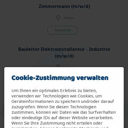
Zimmermann (m/w/d)
Kloten
Temporär
Bauleiter Elektroinstallateur - Industrie
(m/w/d)
Luzern
Cookie-Zustimmung verwalten
Fest - Vollzeit
Um Ihnen ein optimales Erlebnis zu bieten,
verwenden wir Technologien wie Cookies, um
Bauspengler (m/w/d)
Geräteinformationen zu speichern und/oder darauf
zuzugreifen. Wenn Sie diesen Technologien
Winterthur
zustimmen, können wir Daten wie das Surfverhalten
oder eindeutige IDs auf dieser Website verarbeiten.
Wenn Sie Ihre Zustimmung nicht erteilen oder
Temporär