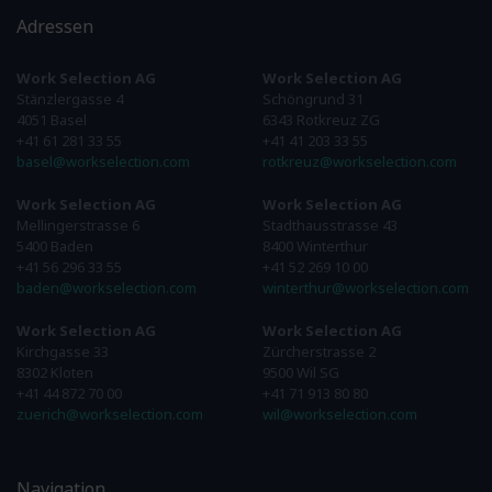
Adressen
Work Selection AG
Work Selection AG
Stänzlergasse 4
Schöngrund 31
4051 Basel
6343 Rotkreuz ZG
+41 61 281 33 55
+41 41 203 33 55
basel@workselection.com
rotkreuz@workselection.com
Work Selection AG
Work Selection AG
Mellingerstrasse 6
Stadthausstrasse 43
5400 Baden
8400 Winterthur
+41 56 296 33 55
+41 52 269 10 00
baden@workselection.com
winterthur@workselection.com
Work Selection AG
Work Selection AG
Kirchgasse 33
Zürcherstrasse 2
8302 Kloten
9500 Wil SG
+41 44 872 70 00
+41 71 913 80 80
zuerich@workselection.com
wil@workselection.com
Navigation