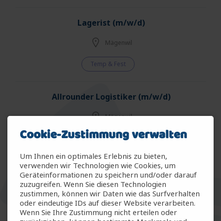
Lagerist (m/w/d)
Mägenwil
Temp & Fest
Allrounder Logistiker (m/w/d)
Mägenwil
Cookie-Zustimmung verwalten
Temp & Fest
Um Ihnen ein optimales Erlebnis zu bieten,
verwenden wir Technologien wie Cookies, um
Allrounder Gartenbau (m/w/d)
Geräteinformationen zu speichern und/oder darauf
zuzugreifen. Wenn Sie diesen Technologien
Arbon
zustimmen, können wir Daten wie das Surfverhalten
oder eindeutige IDs auf dieser Website verarbeiten.
Wenn Sie Ihre Zustimmung nicht erteilen oder
Temp & Fest