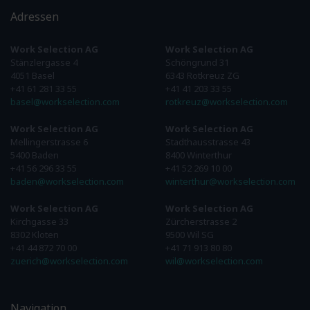
Adressen
Work Selection AG
Work Selection AG
Stänzlergasse 4
Schöngrund 31
4051 Basel
6343 Rotkreuz ZG
+41 61 281 33 55
+41 41 203 33 55
basel@workselection.com
rotkreuz@workselection.com
Work Selection AG
Work Selection AG
Mellingerstrasse 6
Stadthausstrasse 43
5400 Baden
8400 Winterthur
+41 56 296 33 55
+41 52 269 10 00
baden@workselection.com
winterthur@workselection.com
Work Selection AG
Work Selection AG
Kirchgasse 33
Zürcherstrasse 2
8302 Kloten
9500 Wil SG
+41 44 872 70 00
+41 71 913 80 80
zuerich@workselection.com
wil@workselection.com
Navigation