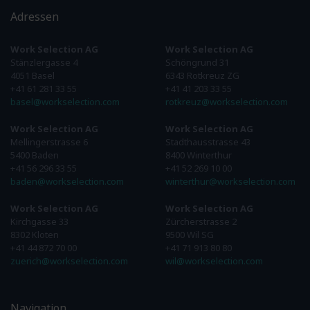
Adressen
Work Selection AG
Work Selection AG
Stänzlergasse 4
Schöngrund 31
4051 Basel
6343 Rotkreuz ZG
+41 61 281 33 55
+41 41 203 33 55
basel@workselection.com
rotkreuz@workselection.com
Work Selection AG
Work Selection AG
Mellingerstrasse 6
Stadthausstrasse 43
5400 Baden
8400 Winterthur
+41 56 296 33 55
+41 52 269 10 00
baden@workselection.com
winterthur@workselection.com
Work Selection AG
Work Selection AG
Kirchgasse 33
Zürcherstrasse 2
8302 Kloten
9500 Wil SG
+41 44 872 70 00
+41 71 913 80 80
zuerich@workselection.com
wil@workselection.com
Navigation