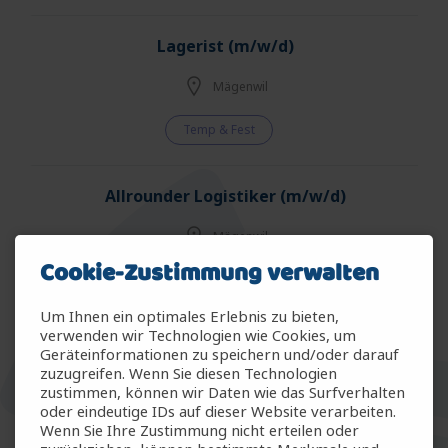
Lagerist (m/w/d)
Mägenwil
Temp & Fest
Allrounder Logistiker (m/w/d)
Mägenwil
Cookie-Zustimmung verwalten
Temp & Fest
Um Ihnen ein optimales Erlebnis zu bieten,
verwenden wir Technologien wie Cookies, um
Allrounder Gartenbau (m/w/d)
Geräteinformationen zu speichern und/oder darauf
zuzugreifen. Wenn Sie diesen Technologien
Arbon
zustimmen, können wir Daten wie das Surfverhalten
oder eindeutige IDs auf dieser Website verarbeiten.
Wenn Sie Ihre Zustimmung nicht erteilen oder
Temp & Fest