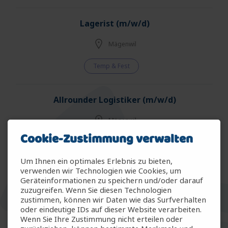
Lagerist (m/w/d)
Mägenwil
Temp & Fest
Allrounder Logistiker (m/w/d)
Mägenwil
Cookie-Zustimmung verwalten
Temp & Fest
Um Ihnen ein optimales Erlebnis zu bieten,
verwenden wir Technologien wie Cookies, um
Allrounder Gartenbau (m/w/d)
Geräteinformationen zu speichern und/oder darauf
zuzugreifen. Wenn Sie diesen Technologien
Arbon
zustimmen, können wir Daten wie das Surfverhalten
oder eindeutige IDs auf dieser Website verarbeiten.
Wenn Sie Ihre Zustimmung nicht erteilen oder
Temp & Fest