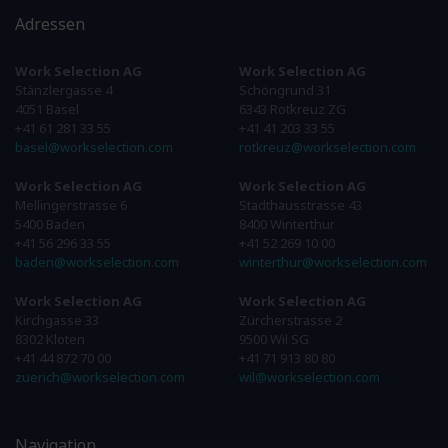
Adressen
Work Selection AG
Work Selection AG
Stänzlergasse 4
Schöngrund 31
4051 Basel
6343 Rotkreuz ZG
+41 61 281 33 55
+41 41 203 33 55
basel@workselection.com
rotkreuz@workselection.com
Work Selection AG
Work Selection AG
Mellingerstrasse 6
Stadthausstrasse 43
5400 Baden
8400 Winterthur
+41 56 296 33 55
+41 52 269 10 00
baden@workselection.com
winterthur@workselection.com
Work Selection AG
Work Selection AG
Kirchgasse 33
Zürcherstrasse 2
8302 Kloten
9500 Wil SG
+41 44 872 70 00
+41 71 913 80 80
zuerich@workselection.com
wil@workselection.com
Navigation