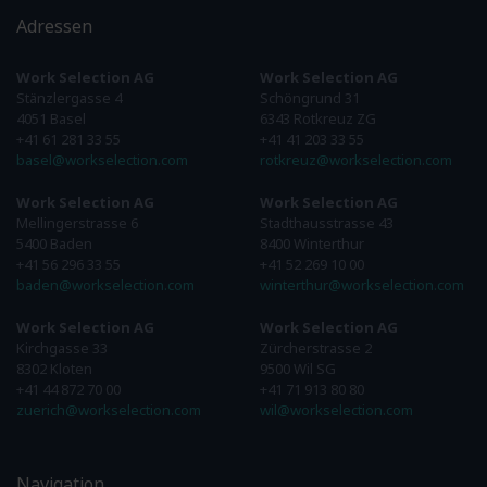
Adressen
Work Selection AG
Work Selection AG
Stänzlergasse 4
Schöngrund 31
4051 Basel
6343 Rotkreuz ZG
+41 61 281 33 55
+41 41 203 33 55
basel@workselection.com
rotkreuz@workselection.com
Work Selection AG
Work Selection AG
Mellingerstrasse 6
Stadthausstrasse 43
5400 Baden
8400 Winterthur
+41 56 296 33 55
+41 52 269 10 00
baden@workselection.com
winterthur@workselection.com
Work Selection AG
Work Selection AG
Kirchgasse 33
Zürcherstrasse 2
8302 Kloten
9500 Wil SG
+41 44 872 70 00
+41 71 913 80 80
zuerich@workselection.com
wil@workselection.com
Navigation