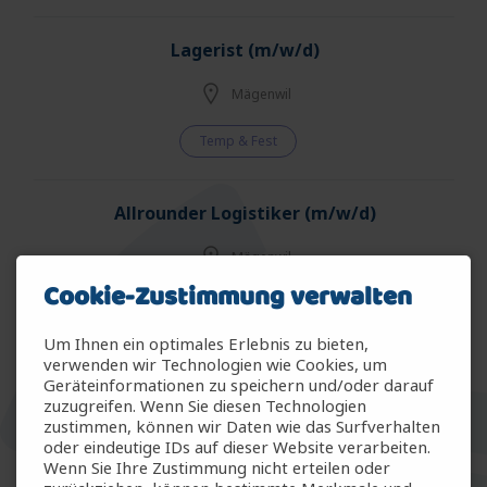
Lagerist (m/w/d)
Mägenwil
Temp & Fest
Allrounder Logistiker (m/w/d)
Mägenwil
Cookie-Zustimmung verwalten
Temp & Fest
Um Ihnen ein optimales Erlebnis zu bieten,
verwenden wir Technologien wie Cookies, um
Allrounder Gartenbau (m/w/d)
Geräteinformationen zu speichern und/oder darauf
zuzugreifen. Wenn Sie diesen Technologien
Arbon
zustimmen, können wir Daten wie das Surfverhalten
oder eindeutige IDs auf dieser Website verarbeiten.
Wenn Sie Ihre Zustimmung nicht erteilen oder
Temp & Fest