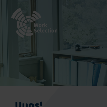
Uups!