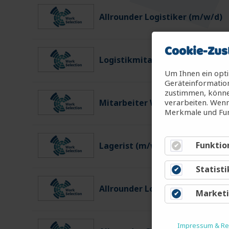
Allrounder Logistiker (m/w/d)
Cookie-Zus
Logistikmitarbeiter (m/w/d)
Um Ihnen ein opti
Geräteinformation
zustimmen, können
verarbeiten. Wenn
Mitarbeiter Warenein-/ausgan
Merkmale und Fun
Funktio
Lagerist (m/w/d)
Statisti
Allrounder Logistiker (m/w/d)
Market
Impressum & Rec