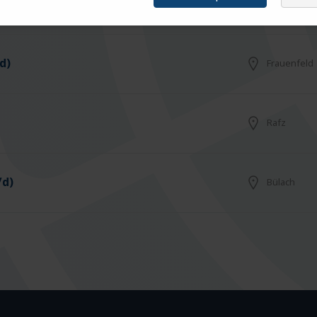
Arbon
d)
Frauenfeld
Rafz
/d)
Bülach