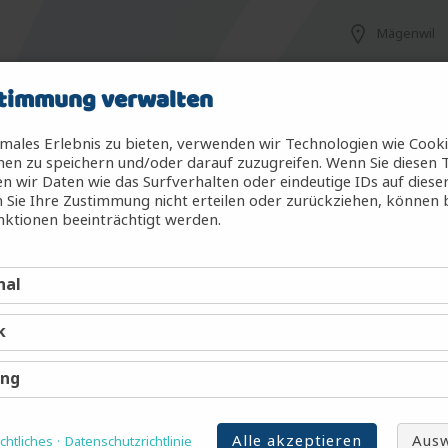
Mägenwil
timmung verwalten
Mägenwil
males Erlebnis zu bieten, verwenden wir Technologien wie Cook
en zu speichern und/oder darauf zuzugreifen. Wenn Sie diesen 
 wir Daten wie das Surfverhalten oder eindeutige IDs auf diese
 Sie Ihre Zustimmung nicht erteilen oder zurückziehen, können
g (m/w/d)
Mägenwil
ktionen beeinträchtigt werden.
nal
Mägenwil
k
Mägenwil
ing
Alle akzeptieren
Ausw
htliches
Datenschutzrichtlinie