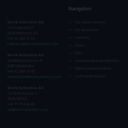
Navigation
Work Selection AG
Für Unternehmen
Schöngrund 31
Für Bewerber
6343 Rotkreuz ZG
Karriere
+41 41 203 33 55
rotkreuz@workselection.com
News
Jobs
Work Selection AG
Stadthausstrasse 43
Impressum & Rechtliches
8400 Winterthur
Datenschutzrichtlinie
+41 52 269 10 00
Lieferantenkodex
winterthur@workselection.com
Work Selection AG
Zürcherstrasse 2
9500 Wil SG
+41 71 913 80 80
wil@workselection.com