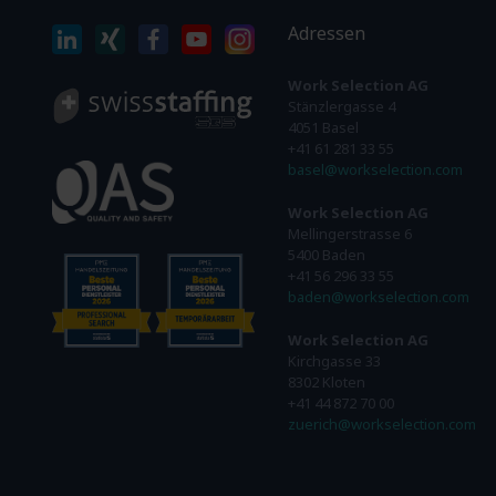
Adressen
Work Selection AG
Stänzlergasse 4
4051 Basel
+41 61 281 33 55
basel@workselection.com
Work Selection AG
Mellingerstrasse 6
5400 Baden
+41 56 296 33 55
baden@workselection.com
Work Selection AG
Kirchgasse 33
8302 Kloten
+41 44 872 70 00
zuerich@workselection.com