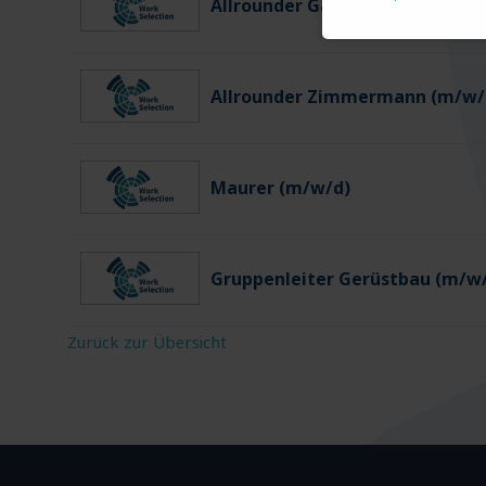
Allrounder Gartenbau (m/w/d)
Allrounder Zimmermann (m/w/
Maurer (m/w/d)
Gruppenleiter Gerüstbau (m/w
Zurück zur Übersicht