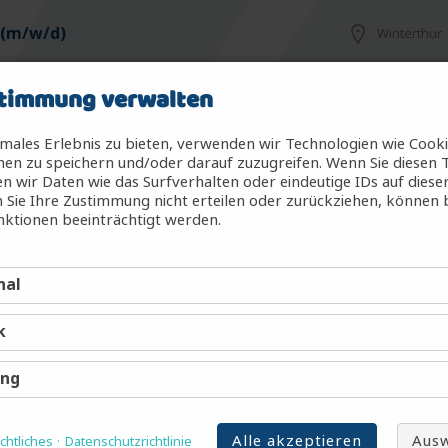
 (m/w/d)
Winterthur
timmung verwalten
Winterthur
males Erlebnis zu bieten, verwenden wir Technologien wie Cook
en zu speichern und/oder darauf zuzugreifen. Wenn Sie diesen 
 wir Daten wie das Surfverhalten oder eindeutige IDs auf diese
o Nonmalignant Hematology Research
 Sie Ihre Zustimmung nicht erteilen oder zurückziehen, können
Basel
ktionen beeinträchtigt werden.
nal
w/d)
Zürich
k
m/w/d)
Zürich
ing
Alle akzeptieren
Ausw
htliches
Datenschutzrichtlinie