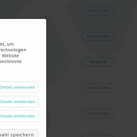
Temp & Fest
Fest - Vollzeit
ies, um
Technologien
r Website
 bestimmte
Temporär
Details einblenden
Temp & Fest
Details einblenden
Temp & Fest
Details einblenden
ahl speichern