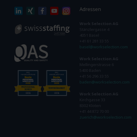
Adressen
Work Selection AG
Stänzlergasse 4
4051 Basel
+41 61 281 33 55
basel@workselection.com
Work Selection AG
Mellingerstrasse 6
5400 Baden
+41 56 296 33 55
baden@workselection.com
Work Selection AG
Kirchgasse 33
8302 Kloten
+41 44 872 70 00
zuerich@workselection.com