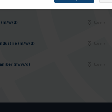
m/w/d)
Winterthur
 (m/w/d)
Luzern
 Industrie (m/w/d)
Luzern
aniker (m/w/d)
Luzern