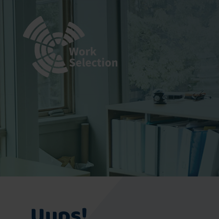
Uups!