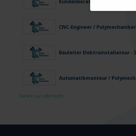
Kundenberater Versicherung (
CNC-Engineer / Polymechaniker
Bauleiter Elektroinstallateur -
Automatikmonteur / Polymech
Zurück zur Übersicht