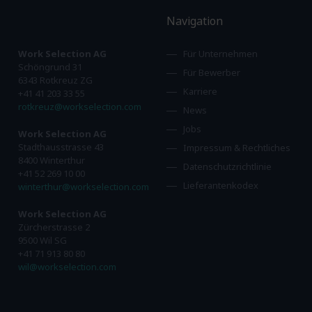
Navigation
Work Selection AG
Für Unternehmen
Schöngrund 31
Für Bewerber
6343 Rotkreuz ZG
Karriere
+41 41 203 33 55
rotkreuz@workselection.com
News
Jobs
Work Selection AG
Stadthausstrasse 43
Impressum & Rechtliches
8400 Winterthur
Datenschutzrichtlinie
+41 52 269 10 00
Lieferantenkodex
winterthur@workselection.com
Work Selection AG
Zürcherstrasse 2
9500 Wil SG
+41 71 913 80 80
wil@workselection.com