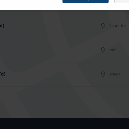
Arbon
d)
Frauenfeld
Rafz
/d)
Bülach