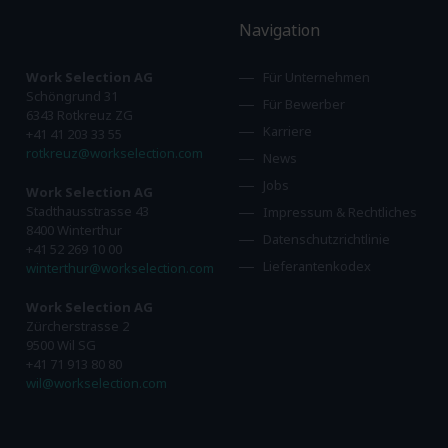
Navigation
Work Selection AG
Für Unternehmen
Schöngrund 31
Für Bewerber
6343 Rotkreuz ZG
Karriere
+41 41 203 33 55
rotkreuz@workselection.com
News
Jobs
Work Selection AG
Stadthausstrasse 43
Impressum & Rechtliches
8400 Winterthur
Datenschutzrichtlinie
+41 52 269 10 00
Lieferantenkodex
winterthur@workselection.com
Work Selection AG
Zürcherstrasse 2
9500 Wil SG
+41 71 913 80 80
wil@workselection.com