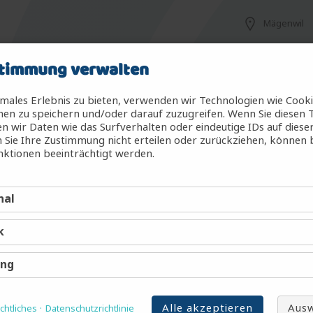
Mägenwil
timmung verwalten
Mägenwil
males Erlebnis zu bieten, verwenden wir Technologien wie Cook
en zu speichern und/oder darauf zuzugreifen. Wenn Sie diesen 
 wir Daten wie das Surfverhalten oder eindeutige IDs auf diese
 Sie Ihre Zustimmung nicht erteilen oder zurückziehen, können
g (m/w/d)
Mägenwil
ktionen beeinträchtigt werden.
nal
Mägenwil
k
Mägenwil
ing
Alle akzeptieren
Ausw
htliches
Datenschutzrichtlinie