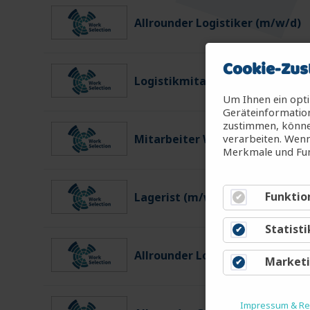
Allrounder Logistiker (m/w/d)
Cookie-Zus
Logistikmitarbeiter (m/w/d)
Um Ihnen ein opti
Geräteinformation
zustimmen, können
verarbeiten. Wenn
Mitarbeiter Warenein-/ausgan
Merkmale und Fun
Funktio
Lagerist (m/w/d)
Statisti
Allrounder Logistiker (m/w/d)
Market
Impressum & Rec