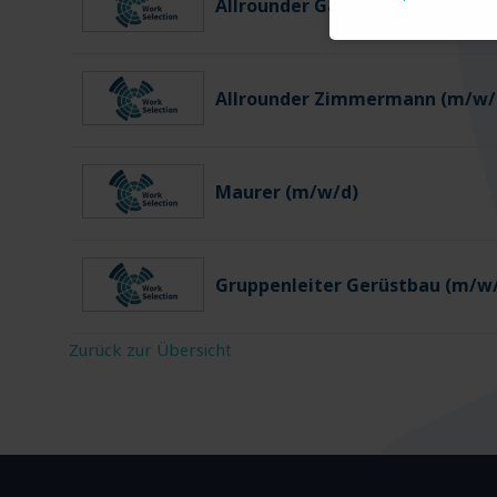
Allrounder Gartenbau (m/w/d)
Allrounder Zimmermann (m/w/
Maurer (m/w/d)
Gruppenleiter Gerüstbau (m/w
Zurück zur Übersicht