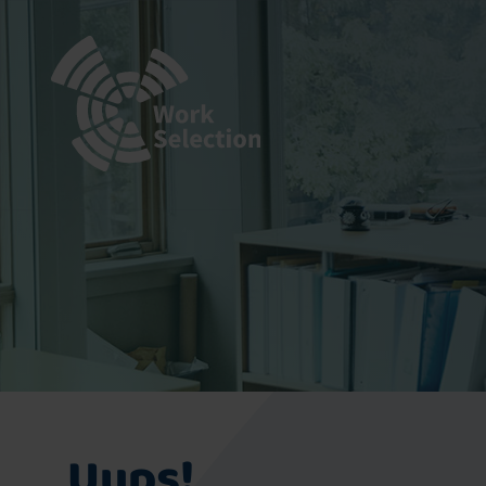
Uups!