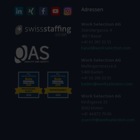
Adressen
Work Selection AG
Stänzlergasse 4
4051 Basel
+41 61 281 33 55
basel@workselection.com
Work Selection AG
Mellingerstrasse 6
5400 Baden
+41 56 296 33 55
baden@workselection.com
Work Selection AG
Kirchgasse 33
8302 Kloten
+41 44 872 70 00
zuerich@workselection.com