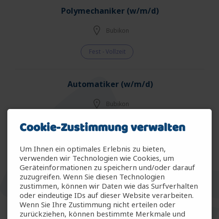
Polymechaniker (w/m/d)
Bubikon
Fest - Vollzeit
Automatiker (w/m/d)
Bubikon
Cookie-Zustimmung verwalten
Fest - Vollzeit
Um Ihnen ein optimales Erlebnis zu bieten,
Instandhaltungstechniker Mechanik (m/w/d)
verwenden wir Technologien wie Cookies, um
Geräteinformationen zu speichern und/oder darauf
zuzugreifen. Wenn Sie diesen Technologien
Winterthur
zustimmen, können wir Daten wie das Surfverhalten
oder eindeutige IDs auf dieser Website verarbeiten.
Temp & Fest
Wenn Sie Ihre Zustimmung nicht erteilen oder
zurückziehen, können bestimmte Merkmale und