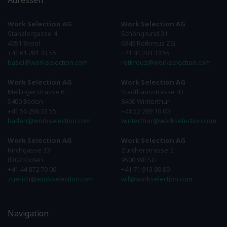
Adressen
Work Selection AG
Work Selection AG
Stänzlergasse 4
Schöngrund 31
4051 Basel
6343 Rotkreuz ZG
+41 61 281 33 55
+41 41 203 33 55
basel@workselection.com
rotkreuz@workselection.com
Work Selection AG
Work Selection AG
Mellingerstrasse 6
Stadthausstrasse 43
5400 Baden
8400 Winterthur
+41 56 296 33 55
+41 52 269 10 00
baden@workselection.com
winterthur@workselection.com
Work Selection AG
Work Selection AG
Kirchgasse 33
Zürcherstrasse 2
8302 Kloten
9500 Wil SG
+41 44 872 70 00
+41 71 913 80 80
zuerich@workselection.com
wil@workselection.com
Navigation