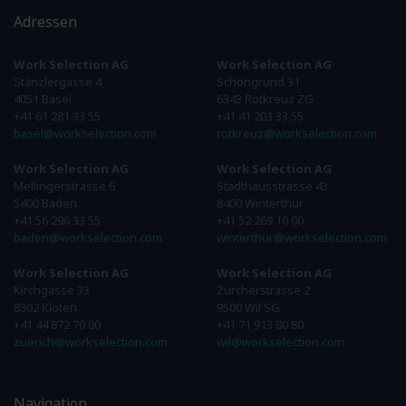
Adressen
Work Selection AG
Work Selection AG
Stänzlergasse 4
Schöngrund 31
4051 Basel
6343 Rotkreuz ZG
+41 61 281 33 55
+41 41 203 33 55
basel@workselection.com
rotkreuz@workselection.com
Work Selection AG
Work Selection AG
Mellingerstrasse 6
Stadthausstrasse 43
5400 Baden
8400 Winterthur
+41 56 296 33 55
+41 52 269 10 00
baden@workselection.com
winterthur@workselection.com
Work Selection AG
Work Selection AG
Kirchgasse 33
Zürcherstrasse 2
8302 Kloten
9500 Wil SG
+41 44 872 70 00
+41 71 913 80 80
zuerich@workselection.com
wil@workselection.com
Navigation