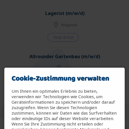
Lagerist (m/w/d)
Mägenwil
Temp & Fest
Allrounder Gartenbau (m/w/d)
Arbon
Cookie-Zustimmung verwalten
Temp & Fest
Um Ihnen ein optimales Erlebnis zu bieten,
verwenden wir Technologien wie Cookies, um
Allrounder Zimmermann (m/w/d)
Geräteinformationen zu speichern und/oder darauf
zuzugreifen. Wenn Sie diesen Technologien
Frauenfeld
zustimmen, können wir Daten wie das Surfverhalten
oder eindeutige IDs auf dieser Website verarbeiten.
Wenn Sie Ihre Zustimmung nicht erteilen oder
Temp & Fest