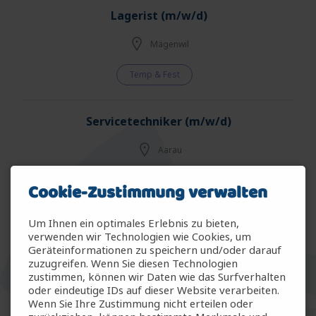
Lagerist (m/w/d)
Mägenwil
Temp & Fest
Servicetechniker (m/w/d)
Aarau
Fest - Vollzeit
Cookie-Zustimmung verwalten
Um Ihnen ein optimales Erlebnis zu bieten,
MSAT Product and Process Science Engineer 80-
verwenden wir Technologien wie Cookies, um
100% (m/f/d)
Geräteinformationen zu speichern und/oder darauf
zuzugreifen. Wenn Sie diesen Technologien
Rotkreuz
zustimmen, können wir Daten wie das Surfverhalten
oder eindeutige IDs auf dieser Website verarbeiten.
Wenn Sie Ihre Zustimmung nicht erteilen oder
Temporär