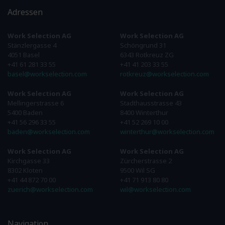
Adressen
Work Selection AG
Work Selection AG
Stänzlergasse 4
Schöngrund 31
4051 Basel
6343 Rotkreuz ZG
+41 61 281 33 55
+41 41 203 33 55
basel@workselection.com
rotkreuz@workselection.com
Work Selection AG
Work Selection AG
Mellingerstrasse 6
Stadthausstrasse 43
5400 Baden
8400 Winterthur
+41 56 296 33 55
+41 52 269 10 00
baden@workselection.com
winterthur@workselection.com
Work Selection AG
Work Selection AG
Kirchgasse 33
Zürcherstrasse 2
8302 Kloten
9500 Wil SG
+41 44 872 70 00
+41 71 913 80 80
zuerich@workselection.com
wil@workselection.com
Navigation