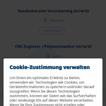
Kundenberater Versicherung (m/w/d)
Winterthur
Temp & Fest
CNC-Engineer / Polymechaniker (m/w/d)
Luzern
Cookie-Zustimmung verwalten
Temporär
Um Ihnen ein optimales Erlebnis zu bieten,
Bauleiter Elektroinstallateur - Industrie
verwenden wir Technologien wie Cookies, um
Geräteinformationen zu speichern und/oder darauf
(m/w/d)
zuzugreifen. Wenn Sie diesen Technologien
zustimmen, können wir Daten wie das Surfverhalten
Luzern
oder eindeutige IDs auf dieser Website verarbeiten.
Wenn Sie Ihre Zustimmung nicht erteilen oder