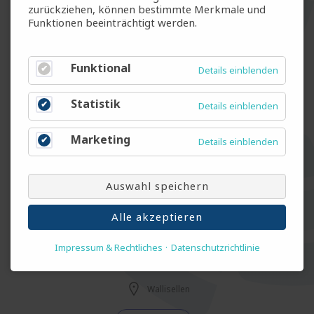
Fest - Vollzeit
zurückziehen, können bestimmte Merkmale und
Funktionen beeinträchtigt werden.
Automatikmonteur / Polymechaniker (m/w/d)
Funktional
Details einblenden
Luzern
Statistik
Details einblenden
Fest - Vollzeit
Marketing
Details einblenden
Elektroinstallateur Industrie (m/w/d)
Luzern
Auswahl speichern
Fest - Vollzeit
Alle akzeptieren
Impressum & Rechtliches
Datenschutzrichtlinie
Versicherungsspezialist (m/w/d)
Wallisellen