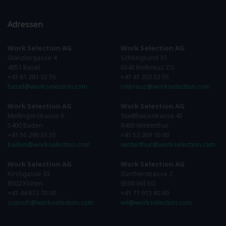
Adressen
Work Selection AG
Work Selection AG
Stänzlergasse 4
Schöngrund 31
4051 Basel
6343 Rotkreuz ZG
+41 61 281 33 55
+41 41 203 33 55
basel@workselection.com
rotkreuz@workselection.com
Work Selection AG
Work Selection AG
Mellingerstrasse 6
Stadthausstrasse 43
5400 Baden
8400 Winterthur
+41 56 296 33 55
+41 52 269 10 00
baden@workselection.com
winterthur@workselection.com
Work Selection AG
Work Selection AG
Kirchgasse 33
Zürcherstrasse 2
8302 Kloten
9500 Wil SG
+41 44 872 70 00
+41 71 913 80 80
zuerich@workselection.com
wil@workselection.com