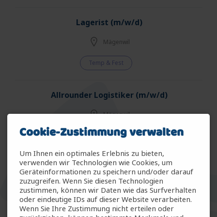
Lagerist (m/w/d)
Mägenwil
Temp & Fest
Allrounder Logistiker (m/w/d)
Mägenwil
Cookie-Zustimmung verwalten
Temp & Fest
Um Ihnen ein optimales Erlebnis zu bieten,
verwenden wir Technologien wie Cookies, um
Allrounder Gartenbau (m/w/d)
Geräteinformationen zu speichern und/oder darauf
zuzugreifen. Wenn Sie diesen Technologien
Arbon
zustimmen, können wir Daten wie das Surfverhalten
oder eindeutige IDs auf dieser Website verarbeiten.
Wenn Sie Ihre Zustimmung nicht erteilen oder
Temp & Fest