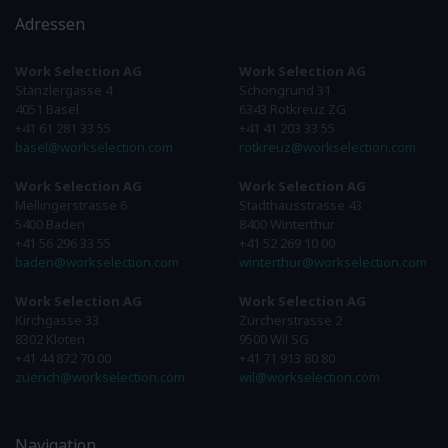
Adressen
Work Selection AG
Work Selection AG
Stänzlergasse 4
Schöngrund 31
4051 Basel
6343 Rotkreuz ZG
+41 61 281 33 55
+41 41 203 33 55
basel@workselection.com
rotkreuz@workselection.com
Work Selection AG
Work Selection AG
Mellingerstrasse 6
Stadthausstrasse 43
5400 Baden
8400 Winterthur
+41 56 296 33 55
+41 52 269 10 00
baden@workselection.com
winterthur@workselection.com
Work Selection AG
Work Selection AG
Kirchgasse 33
Zürcherstrasse 2
8302 Kloten
9500 Wil SG
+41 44 872 70 00
+41 71 913 80 80
zuerich@workselection.com
wil@workselection.com
Navigation