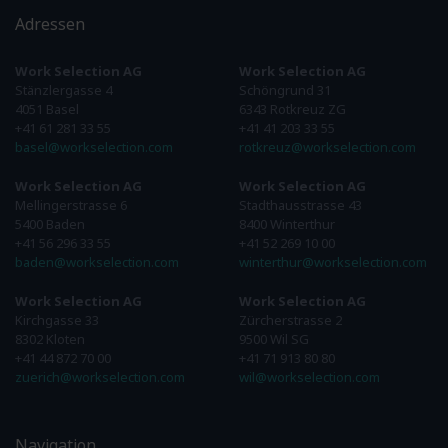
Adressen
Work Selection AG
Work Selection AG
Stänzlergasse 4
Schöngrund 31
4051 Basel
6343 Rotkreuz ZG
+41 61 281 33 55
+41 41 203 33 55
basel@workselection.com
rotkreuz@workselection.com
Work Selection AG
Work Selection AG
Mellingerstrasse 6
Stadthausstrasse 43
5400 Baden
8400 Winterthur
+41 56 296 33 55
+41 52 269 10 00
baden@workselection.com
winterthur@workselection.com
Work Selection AG
Work Selection AG
Kirchgasse 33
Zürcherstrasse 2
8302 Kloten
9500 Wil SG
+41 44 872 70 00
+41 71 913 80 80
zuerich@workselection.com
wil@workselection.com
Navigation