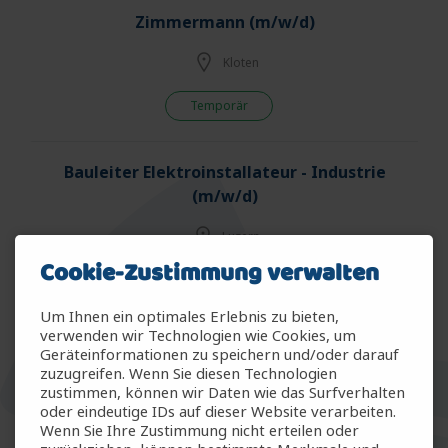
Zimmermann (m/w/d)
Kloten
Temporär
Bauleiter Elektroinstallateur - Industrie
(m/w/d)
Luzern
Cookie-Zustimmung verwalten
Fest - Vollzeit
Um Ihnen ein optimales Erlebnis zu bieten,
verwenden wir Technologien wie Cookies, um
Bauspengler (m/w/d)
Geräteinformationen zu speichern und/oder darauf
zuzugreifen. Wenn Sie diesen Technologien
Winterthur
zustimmen, können wir Daten wie das Surfverhalten
oder eindeutige IDs auf dieser Website verarbeiten.
Wenn Sie Ihre Zustimmung nicht erteilen oder
Temporär