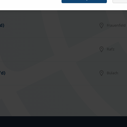
Arbon
d)
Frauenfeld
Rafz
/d)
Bülach