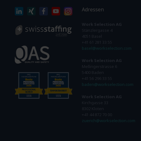
Adressen
Work Selection AG
Stänzlergasse 4
4051 Basel
+41 61 281 33 55
basel@workselection.com
Work Selection AG
Mellingerstrasse 6
5400 Baden
+41 56 296 33 55
baden@workselection.com
Work Selection AG
Kirchgasse 33
8302 Kloten
+41 44 872 70 00
zuerich@workselection.com