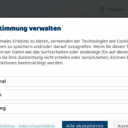
Mägenwil
timmung verwalten
Mägenwil
males Erlebnis zu bieten, verwenden wir Technologien wie Cook
en zu speichern und/oder darauf zuzugreifen. Wenn Sie diesen 
 wir Daten wie das Surfverhalten oder eindeutige IDs auf diese
 Sie Ihre Zustimmung nicht erteilen oder zurückziehen, können
g (m/w/d)
Mägenwil
ktionen beeinträchtigt werden.
nal
Mägenwil
k
Mägenwil
ing
Alle akzeptieren
Ausw
htliches
Datenschutzrichtlinie