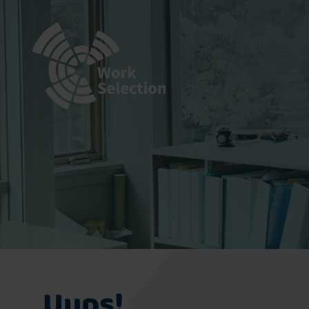
Uups!