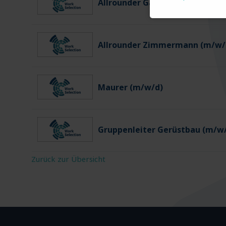
Allrounder Gartenbau (m/w/d)
Allrounder Zimmermann (m/w/
Maurer (m/w/d)
Gruppenleiter Gerüstbau (m/w
Zurück zur Übersicht