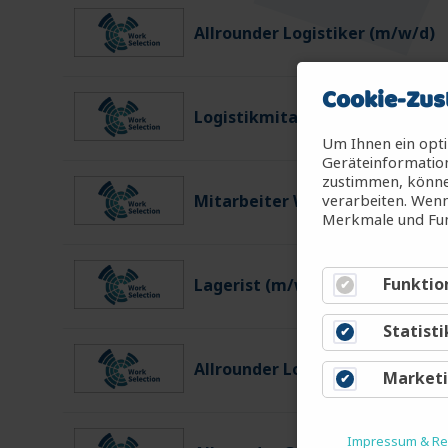
Allrounder Logistiker (m/w/d)
Cookie-Zus
Logistikmitarbeiter (m/w/d)
Um Ihnen ein opti
Geräteinformation
zustimmen, können
verarbeiten. Wenn
Mitarbeiter Warenein-/ausgan
Merkmale und Fun
Funktio
Lagerist (m/w/d)
Statisti
Allrounder Logistiker (m/w/d)
Market
Impressum & Rec