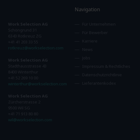
Navigation
Work Selection AG
Für Unternehmen
Schöngrund 31
Für Bewerber
6343 Rotkreuz ZG
Karriere
+41 41 203 33 55
rotkreuz@workselection.com
News
Jobs
Work Selection AG
Stadthausstrasse 43
Impressum & Rechtliches
8400 Winterthur
Datenschutzrichtlinie
+41 52 269 10 00
Lieferantenkodex
winterthur@workselection.com
Work Selection AG
Zürcherstrasse 2
9500 Wil SG
+41 71 913 80 80
wil@workselection.com