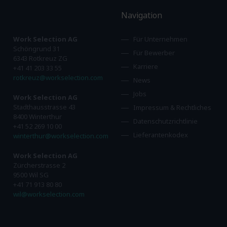
Navigation
Work Selection AG
Für Unternehmen
Schöngrund 31
Für Bewerber
6343 Rotkreuz ZG
Karriere
+41 41 203 33 55
rotkreuz@workselection.com
News
Jobs
Work Selection AG
Stadthausstrasse 43
Impressum & Rechtliches
8400 Winterthur
Datenschutzrichtlinie
+41 52 269 10 00
Lieferantenkodex
winterthur@workselection.com
Work Selection AG
Zürcherstrasse 2
9500 Wil SG
+41 71 913 80 80
wil@workselection.com