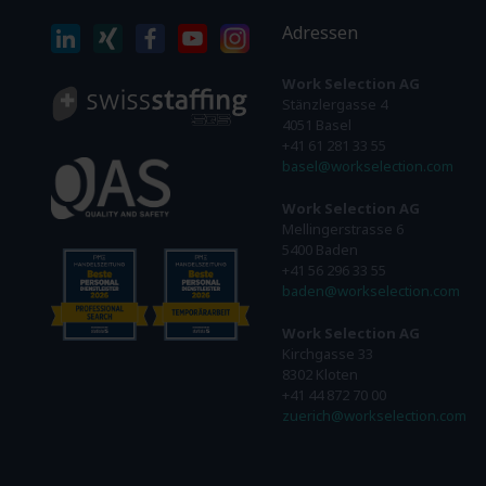
Adressen
Work Selection AG
Stänzlergasse 4
4051 Basel
+41 61 281 33 55
basel@workselection.com
Work Selection AG
Mellingerstrasse 6
5400 Baden
+41 56 296 33 55
baden@workselection.com
Work Selection AG
Kirchgasse 33
8302 Kloten
+41 44 872 70 00
zuerich@workselection.com