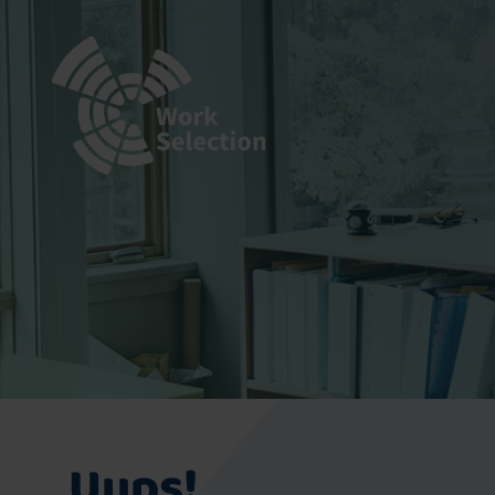
Uups!