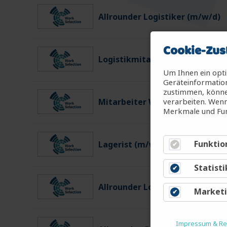
Allrounder Logistiker (m/w/d)
Cookie-Zus
Logistikmitarbeiter (m/w/d)
Um Ihnen ein opti
Geräteinformation
zustimmen, können
verarbeiten. Wenn
Mitarbeiter Warenein-/ausgan
Merkmale und Fun
Funktio
Lagerist (m/w/d)
Statisti
Allrounder Logistiker (m/w/d)
Market
Impressum & Rec