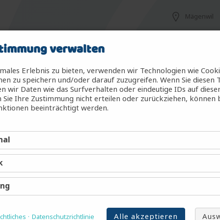
Mägenwil
timmung verwalten
Mägenwil
males Erlebnis zu bieten, verwenden wir Technologien wie Cook
en zu speichern und/oder darauf zuzugreifen. Wenn Sie diesen 
 wir Daten wie das Surfverhalten oder eindeutige IDs auf diese
 Sie Ihre Zustimmung nicht erteilen oder zurückziehen, können
g (m/w/d)
Mägenwil
ktionen beeinträchtigt werden.
nal
Mägenwil
k
Mägenwil
ing
Alle akzeptieren
Ausw
htliches
Datenschutzrichtlinie