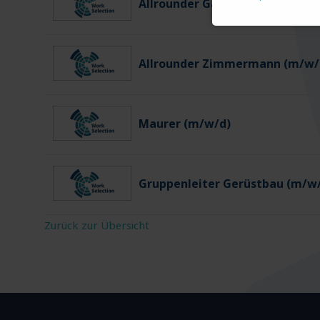
Allrounder Gartenbau (m/w/d)
Allrounder Zimmermann (m/w/
Maurer (m/w/d)
Gruppenleiter Gerüstbau (m/w
Zurück zur Übersicht