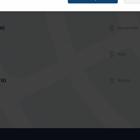
Arbon
d)
Frauenfeld
Rafz
/d)
Bülach