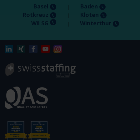
Basel
Baden
|
Rotkreuz
Kloten
|
Wil SG
Winterthur
|