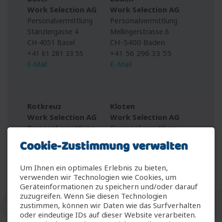
Work Selection AG
Work Selection AG
Personal
Personalvermittlung
vermittlung
Stänzlergasse 4
Mellingerstrasse 6
CH-5400 Baden
CH-4051 Basel
+41 56 296 33 55
+41 61 281 33 55
E-Mail
E-Mail
Rotkreuz
Kloten
Work Selection AG
Work Selection AG
Personal
Personal
vermittlung
vermittlung
Schöngrund 31
Kirchgasse 33
Cookie-Zustimmung verwalten
CH-6343 Rotkreuz ZG
CH-8302 Kloten
+41 41 203 33 55
+41 44 872 70 00
Um Ihnen ein optimales Erlebnis zu bieten,
E-Mail
E-Mail
verwenden wir Technologien wie Cookies, um
Geräteinformationen zu speichern und/oder darauf
zuzugreifen. Wenn Sie diesen Technologien
zustimmen, können wir Daten wie das Surfverhalten
Wil
Winterthur
oder eindeutige IDs auf dieser Website verarbeiten.