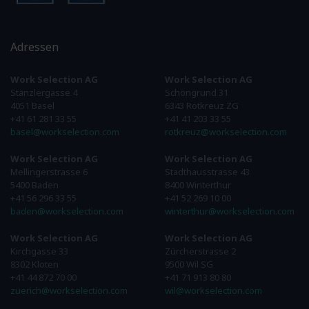
Adressen
Work Selection AG
Work Selection AG
Stänzlergasse 4
Schöngrund 31
4051 Basel
6343 Rotkreuz ZG
+41 61 281 33 55
+41 41 203 33 55
basel@workselection.com
rotkreuz@workselection.com
Work Selection AG
Work Selection AG
Mellingerstrasse 6
Stadthausstrasse 43
5400 Baden
8400 Winterthur
+41 56 296 33 55
+41 52 269 10 00
baden@workselection.com
winterthur@workselection.com
Work Selection AG
Work Selection AG
Kirchgasse 33
Zürcherstrasse 2
8302 Kloten
9500 Wil SG
+41 44 872 70 00
+41 71 913 80 80
zuerich@workselection.com
wil@workselection.com