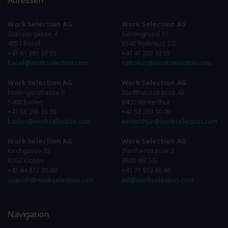
Adressen
Work Selection AG
Work Selection AG
Stänzlergasse 4
Schöngrund 31
4051 Basel
6343 Rotkreuz ZG
+41 61 281 33 55
+41 41 203 33 55
basel@workselection.com
rotkreuz@workselection.com
Work Selection AG
Work Selection AG
Mellingerstrasse 6
Stadthausstrasse 43
5400 Baden
8400 Winterthur
+41 56 296 33 55
+41 52 269 10 00
baden@workselection.com
winterthur@workselection.com
Work Selection AG
Work Selection AG
Kirchgasse 33
Zürcherstrasse 2
8302 Kloten
9500 Wil SG
+41 44 872 70 00
+41 71 913 80 80
zuerich@workselection.com
wil@workselection.com
Navigation