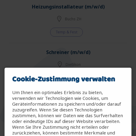
Heizungsinstallateur (m/w/d)
Buchs ZH
Temp & Fest
Schreiner (m/w/d)
Dietlikon
Cookie-Zustimmung verwalten
Temp & Fest
Um Ihnen ein optimales Erlebnis zu bieten,
Vorarbeiter Hochbau (m/w/d)
verwenden wir Technologien wie Cookies, um
Geräteinformationen zu speichern und/oder darauf
zuzugreifen. Wenn Sie diesen Technologien
Rafz
zustimmen, können wir Daten wie das Surfverhalten
oder eindeutige IDs auf dieser Website verarbeiten.
Temp & Fest
Wenn Sie Ihre Zustimmung nicht erteilen oder
zurückziehen, können bestimmte Merkmale und