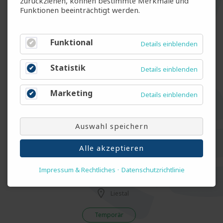
zurückziehen, können bestimmte Merkmale und
Funktionen beeinträchtigt werden.
Maler (m/w/d)
Winterthur
Funktional
Details einblenden
Temp & Fest
Statistik
Details einblenden
Gerätemonteur für Diagnosesysteme -
Marketing
Details einblenden
MedTech (m/w/d)
Rotkreuz
Auswahl speichern
Temporär
Alle akzeptieren
Impressum & Rechtliches
Datenschutzrichtlinie
Logistiker EFZ (m/w/d)
Liestal
Temporär