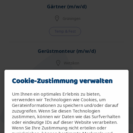
Gärtner (m/w/d)
Grüningen
Temp & Fest
Gerüstmonteur (m/w/d)
Wetzikon
Temp & Fest
Cookie-Zustimmung verwalten
Um Ihnen ein optimales Erlebnis zu bieten,
Fachmann Betriebsunterhalt (m/w/d)
verwenden wir Technologien wie Cookies, um
Geräteinformationen zu speichern und/oder darauf
Winterthur
zuzugreifen. Wenn Sie diesen Technologien
zustimmen, können wir Daten wie das Surfverhalten
Temp & Fest
oder eindeutige IDs auf dieser Website verarbeiten.
Wenn Sie Ihre Zustimmung nicht erteilen oder