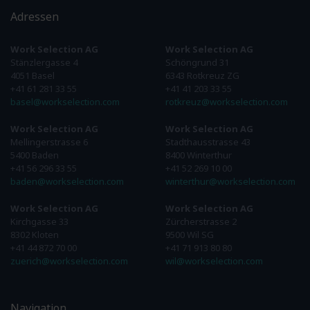
Adressen
Work Selection AG
Work Selection AG
Stänzlergasse 4
Schöngrund 31
4051 Basel
6343 Rotkreuz ZG
+41 61 281 33 55
+41 41 203 33 55
basel@workselection.com
rotkreuz@workselection.com
Work Selection AG
Work Selection AG
Mellingerstrasse 6
Stadthausstrasse 43
5400 Baden
8400 Winterthur
+41 56 296 33 55
+41 52 269 10 00
baden@workselection.com
winterthur@workselection.com
Work Selection AG
Work Selection AG
Kirchgasse 33
Zürcherstrasse 2
8302 Kloten
9500 Wil SG
+41 44 872 70 00
+41 71 913 80 80
zuerich@workselection.com
wil@workselection.com
Navigation