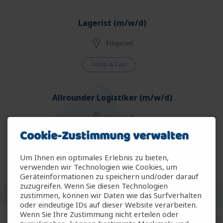
Lagerist (m/w/d)
Mägenwil
Temp & Fest
Allrounder Logistiker (m/w/d)
Mägenwil
Cookie-Zustimmung verwalten
Temp & Fest
Um Ihnen ein optimales Erlebnis zu bieten,
verwenden wir Technologien wie Cookies, um
Allrounder Gartenbau (m/w/d)
Geräteinformationen zu speichern und/oder darauf
zuzugreifen. Wenn Sie diesen Technologien
Arbon
zustimmen, können wir Daten wie das Surfverhalten
oder eindeutige IDs auf dieser Website verarbeiten.
Wenn Sie Ihre Zustimmung nicht erteilen oder
Temp & Fest