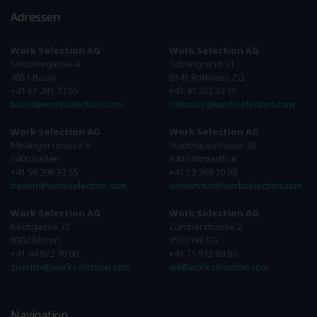
Adressen
Work Selection AG
Work Selection AG
Stänzlergasse 4
Schöngrund 31
4051 Basel
6343 Rotkreuz ZG
+41 61 281 33 55
+41 41 203 33 55
basel@workselection.com
rotkreuz@workselection.com
Work Selection AG
Work Selection AG
Mellingerstrasse 6
Stadthausstrasse 43
5400 Baden
8400 Winterthur
+41 56 296 33 55
+41 52 269 10 00
baden@workselection.com
winterthur@workselection.com
Work Selection AG
Work Selection AG
Kirchgasse 33
Zürcherstrasse 2
8302 Kloten
9500 Wil SG
+41 44 872 70 00
+41 71 913 80 80
zuerich@workselection.com
wil@workselection.com
Navigation