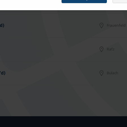
Arbon
d)
Frauenfeld
Rafz
/d)
Bülach