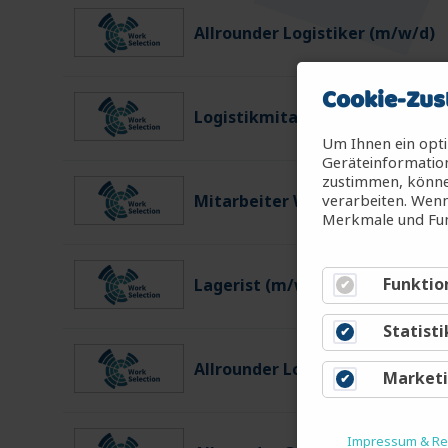
Allrounder Logistiker (m/w/d)
Cookie-Zus
Logistikmitarbeiter (m/w/d)
Um Ihnen ein opti
Geräteinformation
zustimmen, können
verarbeiten. Wenn
Mitarbeiter Warenein-/ausgan
Merkmale und Fun
Funktio
Lagerist (m/w/d)
Statisti
Allrounder Logistiker (m/w/d)
Market
Impressum & Rec