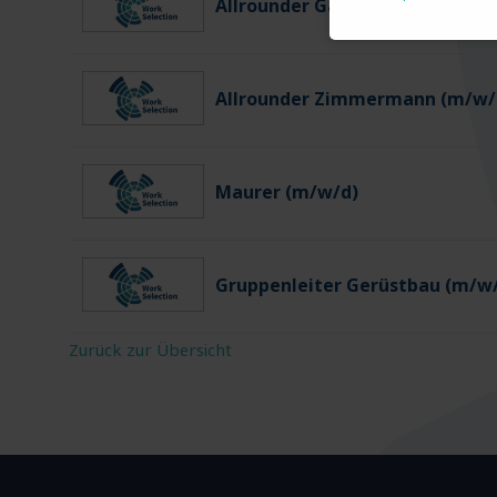
Allrounder Gartenbau (m/w/d)
Allrounder Zimmermann (m/w/
Maurer (m/w/d)
Gruppenleiter Gerüstbau (m/w
Zurück zur Übersicht