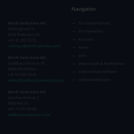
Navigation
Work Selection AG
Für Unternehmen
Schöngrund 31
Für Bewerber
6343 Rotkreuz ZG
Karriere
+41 41 203 33 55
rotkreuz@workselection.com
News
Jobs
Work Selection AG
Stadthausstrasse 43
Impressum & Rechtliches
8400 Winterthur
Datenschutzrichtlinie
+41 52 269 10 00
Lieferantenkodex
winterthur@workselection.com
Work Selection AG
Zürcherstrasse 2
9500 Wil SG
+41 71 913 80 80
wil@workselection.com