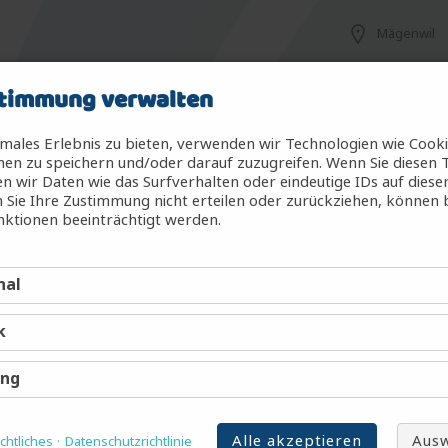
Mägenwil
timmung verwalten
Mägenwil
males Erlebnis zu bieten, verwenden wir Technologien wie Cook
en zu speichern und/oder darauf zuzugreifen. Wenn Sie diesen 
 wir Daten wie das Surfverhalten oder eindeutige IDs auf diese
 Sie Ihre Zustimmung nicht erteilen oder zurückziehen, können
g (m/w/d)
Mägenwil
ktionen beeinträchtigt werden.
nal
Mägenwil
k
Mägenwil
ing
Alle akzeptieren
Ausw
htliches
Datenschutzrichtlinie