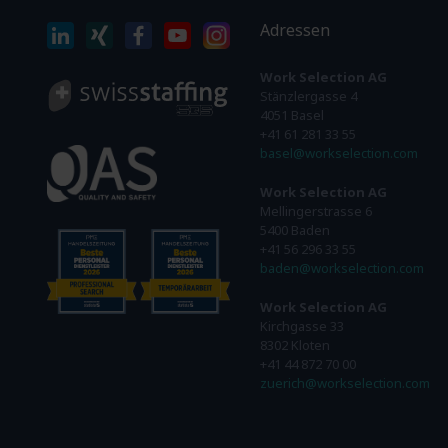
Adressen
Work Selection AG
Stänzlergasse 4
4051 Basel
+41 61 281 33 55
basel@workselection.com
Work Selection AG
Mellingerstrasse 6
5400 Baden
+41 56 296 33 55
baden@workselection.com
Work Selection AG
Kirchgasse 33
8302 Kloten
+41 44 872 70 00
zuerich@workselection.com