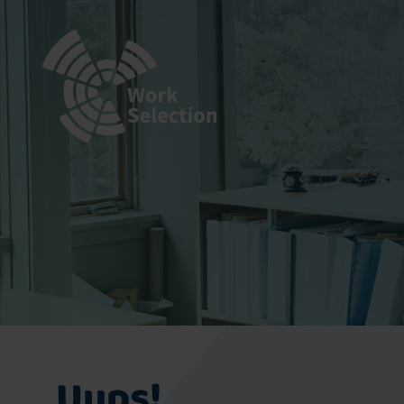
Uups!