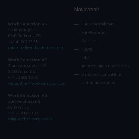
Navigation
Work Selection AG
Für Unternehmen
Schöngrund 31
Für Bewerber
6343 Rotkreuz ZG
Karriere
+41 41 203 33 55
rotkreuz@workselection.com
News
Jobs
Work Selection AG
Stadthausstrasse 43
Impressum & Rechtliches
8400 Winterthur
Datenschutzrichtlinie
+41 52 269 10 00
Lieferantenkodex
winterthur@workselection.com
Work Selection AG
Zürcherstrasse 2
9500 Wil SG
+41 71 913 80 80
wil@workselection.com