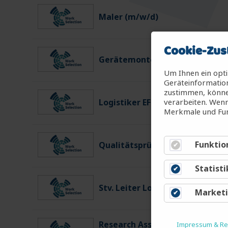
Maler (m/w/d)
Cookie-Zus
Gerätemonteur für Diagnosesy
Um Ihnen ein opti
Geräteinformation
zustimmen, können
verarbeiten. Wenn
Logistiker EFZ (m/w/d)
Merkmale und Fun
Funktio
Qualitätsprüfer Wareneingang
Statisti
Stv. Leiter Logistik Ost (m/w/d)
Market
Research Associate for in viv
Impressum & Rec