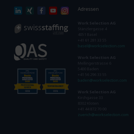
Adressen
Work Selection AG
Stänzlergasse 4
4051 Basel
+41 61 281 33 55
basel@workselection.com
Work Selection AG
Mellingerstrasse 6
5400 Baden
+41 56 296 33 55
baden@workselection.com
Work Selection AG
Kirchgasse 33
8302 Kloten
+41 44 872 70 00
zuerich@workselection.com