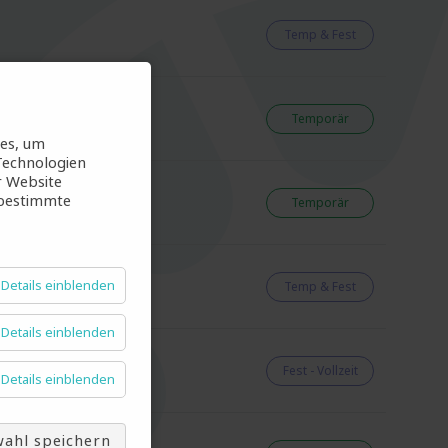
Temp & Fest
Temporär
ies, um
Technologien
r Website
 bestimmte
Temporär
Details einblenden
Temp & Fest
Details einblenden
Fest - Vollzeit
Details einblenden
ahl speichern