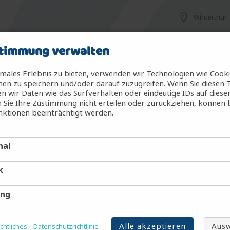
Winterthur
timmung verwalten
steme - MedTech (m/w/d)
Rotkreuz
males Erlebnis zu bieten, verwenden wir Technologien wie Cook
en zu speichern und/oder darauf zuzugreifen. Wenn Sie diesen 
 wir Daten wie das Surfverhalten oder eindeutige IDs auf diese
 Sie Ihre Zustimmung nicht erteilen oder zurückziehen, können
Liestal
ktionen beeinträchtigt werden.
nal
 (m/w/d)
Winterthur
k
Winterthur
ing
Alle akzeptieren
Ausw
o Nonmalignant Hematology Research
htliches
Datenschutzrichtlinie