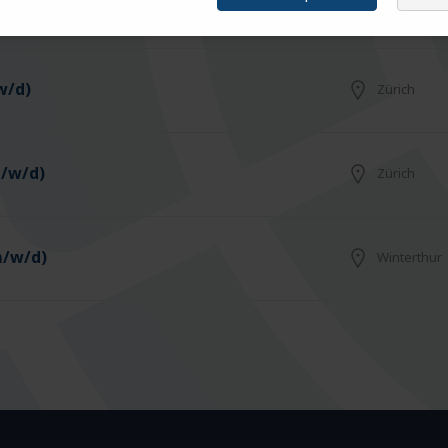
Basel
w/d)
Zürich
m/w/d)
Zürich
m/w/d)
Winterthur