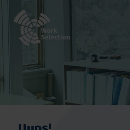
Uups!