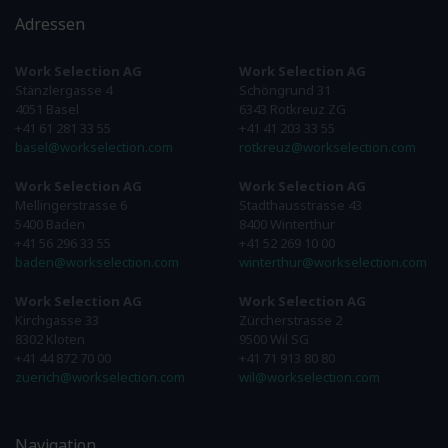
Adressen
Work Selection AG
Work Selection AG
Stänzlergasse 4
Schöngrund 31
4051 Basel
6343 Rotkreuz ZG
+41 61 281 33 55
+41 41 203 33 55
basel@workselection.com
rotkreuz@workselection.com
Work Selection AG
Work Selection AG
Mellingerstrasse 6
Stadthausstrasse 43
5400 Baden
8400 Winterthur
+41 56 296 33 55
+41 52 269 10 00
baden@workselection.com
winterthur@workselection.com
Work Selection AG
Work Selection AG
Kirchgasse 33
Zürcherstrasse 2
8302 Kloten
9500 Wil SG
+41 44 872 70 00
+41 71 913 80 80
zuerich@workselection.com
wil@workselection.com
Navigation