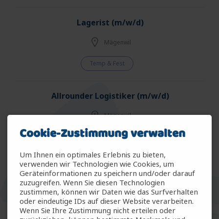
Lagerist (m/w/d)
Mägenwil
Temp & Fest
Allrounder Logistiker (m/w/d)
Mägenwil
Cookie-Zustimmung verwalten
Temp & Fest
Um Ihnen ein optimales Erlebnis zu bieten,
verwenden wir Technologien wie Cookies, um
Allrounder Gartenbau (m/w/d)
Geräteinformationen zu speichern und/oder darauf
zuzugreifen. Wenn Sie diesen Technologien
Arbon
zustimmen, können wir Daten wie das Surfverhalten
oder eindeutige IDs auf dieser Website verarbeiten.
Wenn Sie Ihre Zustimmung nicht erteilen oder
Temp & Fest