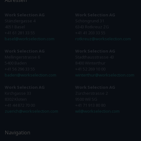
Adressen
Work Selection AG
Work Selection AG
Stänzlergasse 4
Schöngrund 31
4051 Basel
6343 Rotkreuz ZG
+41 61 281 33 55
+41 41 203 33 55
basel@workselection.com
rotkreuz@workselection.com
Work Selection AG
Work Selection AG
Mellingerstrasse 6
Stadthausstrasse 43
5400 Baden
8400 Winterthur
+41 56 296 33 55
+41 52 269 10 00
baden@workselection.com
winterthur@workselection.com
Work Selection AG
Work Selection AG
Kirchgasse 33
Zürcherstrasse 2
8302 Kloten
9500 Wil SG
+41 44 872 70 00
+41 71 913 80 80
zuerich@workselection.com
wil@workselection.com
Navigation