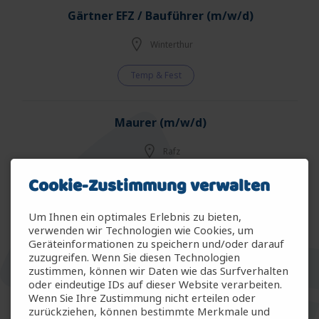
Gärtner EFZ / Bauführer (m/w/d)
Winterthur
Temp & Fest
Maurer (m/w/d)
Rafz
Cookie-Zustimmung verwalten
Temp & Fest
Um Ihnen ein optimales Erlebnis zu bieten,
Sanitärinstalateur EFZ (m/w/d)
verwenden wir Technologien wie Cookies, um
Geräteinformationen zu speichern und/oder darauf
zuzugreifen. Wenn Sie diesen Technologien
Winterthur
zustimmen, können wir Daten wie das Surfverhalten
oder eindeutige IDs auf dieser Website verarbeiten.
Temp & Fest
Wenn Sie Ihre Zustimmung nicht erteilen oder
zurückziehen, können bestimmte Merkmale und