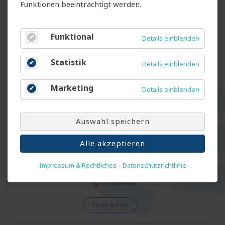
Funktionen beeinträchtigt werden.
Heizungsinstallateur EFZ (m/w/d)
Winterthur
Funktional
Details einblenden
Temp & Fest
Statistik
Details einblenden
Maurer (m/w/d)
Marketing
Details einblenden
Rafz
Auswahl speichern
Temp & Fest
Alle akzeptieren
Dachdecker EFZ (m/w/d)
Impressum & Rechtliches
Datenschutzrichtlinie
Frauenfeld
Temp & Fest