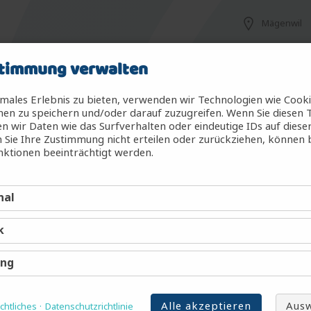
Mägenwil
timmung verwalten
Mägenwil
males Erlebnis zu bieten, verwenden wir Technologien wie Cook
en zu speichern und/oder darauf zuzugreifen. Wenn Sie diesen 
 wir Daten wie das Surfverhalten oder eindeutige IDs auf diese
 Sie Ihre Zustimmung nicht erteilen oder zurückziehen, können
g (m/w/d)
Mägenwil
ktionen beeinträchtigt werden.
nal
Mägenwil
k
Mägenwil
ing
Alle akzeptieren
Ausw
htliches
Datenschutzrichtlinie