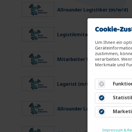
Allrounder Logistiker (m/w/d)
Cookie-Zus
Logistikmitarbeiter (m/w/d)
Um Ihnen ein opti
Geräteinformation
zustimmen, können
verarbeiten. Wenn
Mitarbeiter Warenein-/ausgan
Merkmale und Fun
Funktio
Lagerist (m/w/d)
Statisti
Allrounder Logistiker (m/w/d)
Market
Impressum & Rec