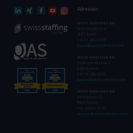
Adressen
Work Selection AG
Stänzlergasse 4
4051 Basel
+41 61 281 33 55
basel@workselection.com
Work Selection AG
Mellingerstrasse 6
5400 Baden
+41 56 296 33 55
baden@workselection.com
Work Selection AG
Kirchgasse 33
8302 Kloten
+41 44 872 70 00
zuerich@workselection.com