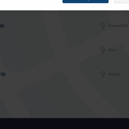
Arbon
d)
Frauenfeld
Rafz
/d)
Bülach