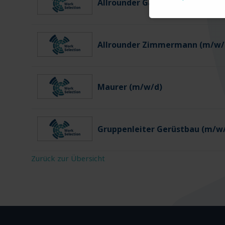
Allrounder Gartenbau (m/w/d)
Allrounder Zimmermann (m/w/
Maurer (m/w/d)
Gruppenleiter Gerüstbau (m/w
Zurück zur Übersicht