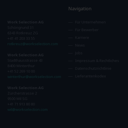
Navigation
Work Selection AG
Für Unternehmen
Schöngrund 31
Für Bewerber
6343 Rotkreuz ZG
Karriere
+41 41 203 33 55
rotkreuz@workselection.com
News
Jobs
Work Selection AG
Stadthausstrasse 43
Impressum & Rechtliches
8400 Winterthur
Datenschutzrichtlinie
+41 52 269 10 00
Lieferantenkodex
winterthur@workselection.com
Work Selection AG
Zürcherstrasse 2
9500 Wil SG
+41 71 913 80 80
wil@workselection.com