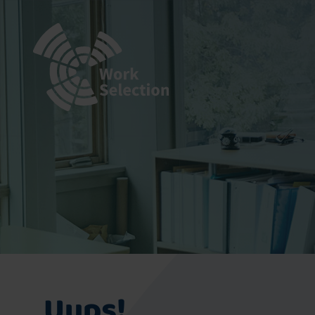
Uups!